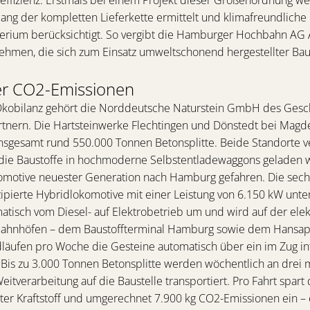
ang der kompletten Lieferkette ermittelt und klimafreundliche 
erium berücksichtigt. So vergibt die Hamburger Hochbahn AG A
ehmen, die sich zum Einsatz umweltschonend hergestellter Baus
er CO2-Emissionen
kobilanz gehört die Norddeutsche Naturstein GmbH des Gesch
tnern. Die Hartsteinwerke Flechtingen und Dönstedt bei Magde
nsgesamt rund 550.000 Tonnen Betonsplitte. Beide Standorte v
die Baustoffe in hochmoderne Selbstentladewaggons geladen
omotive neuester Generation nach Hamburg gefahren. Die sechs
ipierte Hybridlokomotive mit einer Leistung von 6.150 kW unt
matisch vom Diesel- auf Elektrobetrieb um und wird auf der elek
lbahnhöfen – dem Baustoffterminal Hamburg sowie dem Hansapo
läufen pro Woche die Gesteine automatisch über ein im Zug in
is zu 3.000 Tonnen Betonsplitte werden wöchentlich an drei 
itverarbeitung auf die Baustelle transportiert. Pro Fahrt spar
iter Kraftstoff und umgerechnet 7.900 kg CO2-Emissionen ein – 