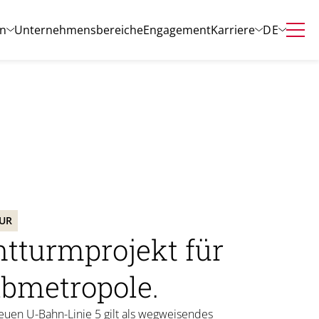
DE
n
Unternehmensbereiche
Engagement
Karriere
TUR
tturmprojekt für
lbmetropole.
euen U-Bahn-Linie 5 gilt als wegweisendes