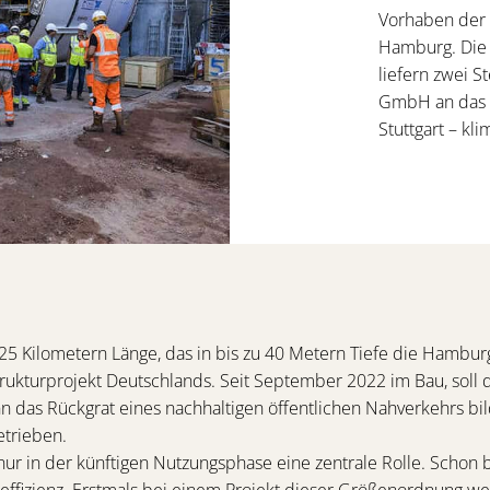
Vorhaben der 
Hamburg. Die f
liefern zwei 
GmbH an das
Stuttgart – kl
5 Kilometern Länge, das in bis zu 40 Metern Tiefe die Hamburge
rukturprojekt Deutschlands. Seit September 2022 im Bau, soll 
n das Rückgrat eines nachhaltigen öffentlichen Nahverkehrs bil
etrieben.
 nur in der künftigen Nutzungsphase eine zentrale Rolle. Schon
effizienz. Erstmals bei einem Projekt dieser Größenordnung w