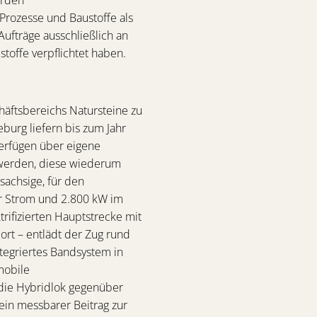
Prozesse und Baustoffe als
ufträge ausschließlich an
toffe verpflichtet haben.
äftsbereichs Natursteine zu
burg liefern bis zum Jahr
erfügen über eigene
 werden, diese wiederum
achsige, für den
er Strom und 2.800 kW im
trifizierten Hauptstrecke mit
rt – entlädt der Zug rund
tegriertes Bandsystem in
mobile
t die Hybridlok gegenüber
ein messbarer Beitrag zur