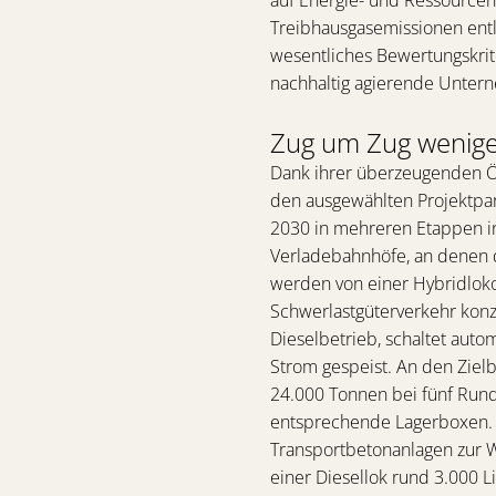
Treibhausgasemissionen entl
wesentliches Bewertungskrit
nachhaltig agierende Untern
Zug um Zug wenig
Dank ihrer überzeugenden Ö
den ausgewählten Projektpar
2030 in mehreren Etappen i
Verladebahnhöfe, an denen 
werden von einer Hybridlok
Schwerlastgüterverkehr konz
Dieselbetrieb, schaltet auto
Strom gespeist. An den Zie
24.000 Tonnen bei fünf Rund
entsprechende Lagerboxen. B
Transportbetonanlagen zur We
einer Diesellok rund 3.000 L